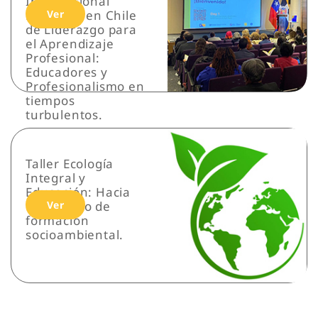
Internacional
realizado en Chile
Ver
de Liderazgo para
el Aprendizaje
Profesional:
Educadores y
Profesionalismo en
tiempos
turbulentos.
Taller Ecología
Integral y
Educación: Hacia
un modelo de
Ver
formación
socioambiental.