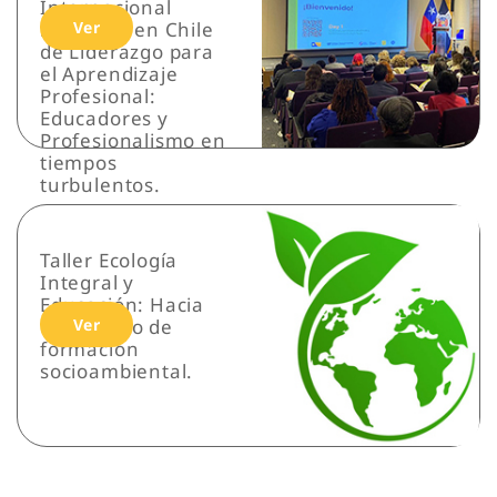
Internacional
realizado en Chile
Ver
de Liderazgo para
el Aprendizaje
Profesional:
Educadores y
Profesionalismo en
tiempos
turbulentos.
Taller Ecología
Integral y
Educación: Hacia
un modelo de
Ver
formación
socioambiental.