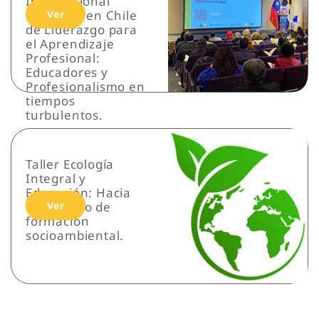
Internacional
realizado en Chile
Ver
de Liderazgo para
el Aprendizaje
Profesional:
Educadores y
Profesionalismo en
tiempos
turbulentos.
Taller Ecología
Integral y
Educación: Hacia
un modelo de
Ver
formación
socioambiental.